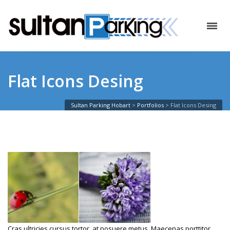
Flat Icons Desing
Sultan Parking Hobart
>
Portfolios
>
Flat Icons Desing
Cras ultricies cursus tortor, at posuere metus. Maecenas porttitor,